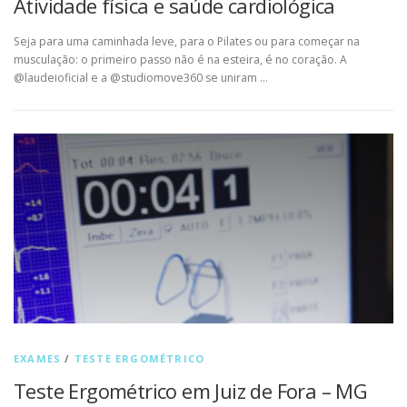
Atividade física e saúde cardiológica
Seja para uma caminhada leve, para o Pilates ou para começar na
musculação: o primeiro passo não é na esteira, é no coração. A
@laudeioficial e a @studiomove360 se uniram …
EXAMES
/
TESTE ERGOMÉTRICO
Teste Ergométrico em Juiz de Fora – MG