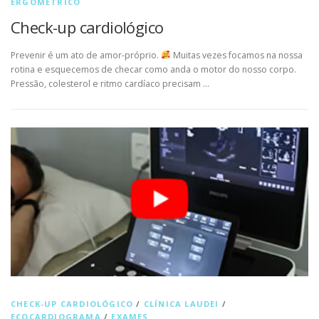
ERGOMÉTRICO
Check-up cardiológico
Prevenir é um ato de amor-próprio.
Muitas vezes focamos na nossa
rotina e esquecemos de checar como anda o motor do nosso corpo.
Pressão, colesterol e ritmo cardíaco precisam …
CHECK-UP CARDIOLÓGICO
/
CLÍNICA LAUDEI
/
ECOCARDIOGRAMA
/
EXAMES