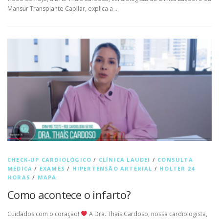
Mansur Transplante Capilar, explica a …
CHECK-UP CARDIOLÓGICO
/
CLÍNICA LAUDEI
/
CONSULTA
MÉDICA
/
EXAMES
/
HIPERTENSÃO ARTERIAL
/
HOLTER 24
HORAS
/
MAPA
Como acontece o infarto?
Cuidados com o coração!
A Dra. Thaís Cardoso, nossa cardiologista,