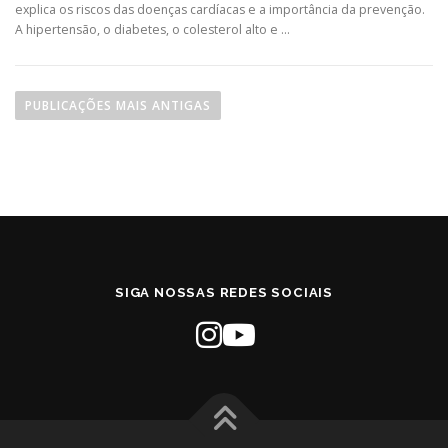
explica os riscos das doenças cardíacas e a importância da prevenção.
A hipertensão, o diabetes, o colesterol alto e …
N
a
PUBLICAÇÕES MAIS ANTIGAS
v
e
g
a
ç
ã
o
SIGA NOSSAS REDES SOCIAIS
p
o
r
p
o
s