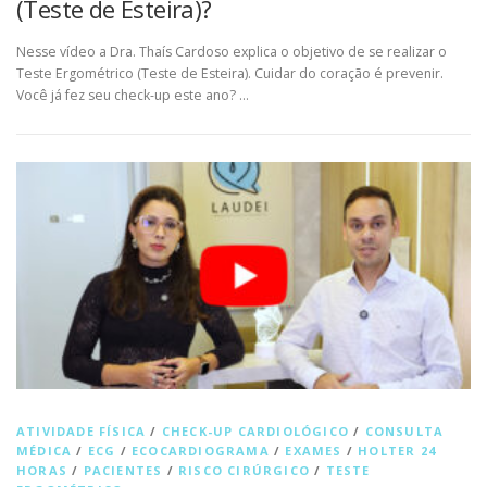
(Teste de Esteira)?
Nesse vídeo a Dra. Thaís Cardoso explica o objetivo de se realizar o
Teste Ergométrico (Teste de Esteira). Cuidar do coração é prevenir.
Você já fez seu check-up este ano? …
ATIVIDADE FÍSICA
/
CHECK-UP CARDIOLÓGICO
/
CONSULTA
MÉDICA
/
ECG
/
ECOCARDIOGRAMA
/
EXAMES
/
HOLTER 24
HORAS
/
PACIENTES
/
RISCO CIRÚRGICO
/
TESTE