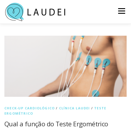
Pular
para
Menu
o
conteúdo
INÍCIO
SERVIÇOS
PLANOS
QUEM SOMOS
B
l
NOSSO ESPAÇO
BLOG
LOCALIZAÇÃO E CONTATO
o
g
AGENDE SUA CONSULTA
CHECK-UP CARDIOLÓGICO
/
CLÍNICA LAUDEI
/
TESTE
ERGOMÉTRICO
Qual a função do Teste Ergométrico