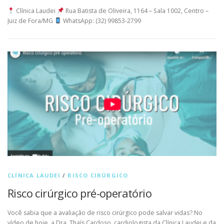
Clínica Laudei
Rua Batista de Oliveira, 1164 – Sala 1002, Centro –
Juiz de Fora/MG
WhatsApp: (32) 99853-2799
CLÍNICA LAUDEI
/
RISCO CIRÚRGICO
Risco cirúrgico pré-operatório
Você sabia que a avaliação de risco cirúrgico pode salvar vidas? No
vídeo de hoje, a Dra. Thaís Cardoso, cardiologista da Clínica Laudei e da