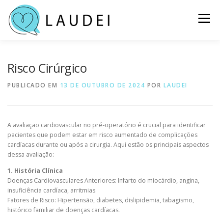
Pular
para
Menu
o
conteúdo
INÍCIO
SERVIÇOS
PLANOS
QUEM SOMOS
Risco Cirúrgico
PUBLICADO EM
13 DE OUTUBRO DE 2024
POR
LAUDEI
NOSSO ESPAÇO
BLOG
LOCALIZAÇÃO E CONTATO
A avaliação cardiovascular no pré-operatório é crucial para identificar
AGENDE SUA CONSULTA
pacientes que podem estar em risco aumentado de complicações
cardíacas durante ou após a cirurgia. Aqui estão os principais aspectos
dessa avaliação:
1. História Clínica
Doenças Cardiovasculares Anteriores: Infarto do miocárdio, angina,
insuficiência cardíaca, arritmias.
Fatores de Risco: Hipertensão, diabetes, dislipidemia, tabagismo,
histórico familiar de doenças cardíacas.